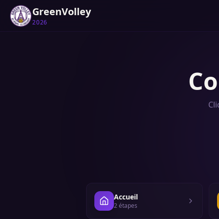
GreenVolley
2026
Co
Cl
Accueil
2
étape
s