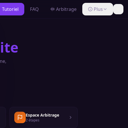
Tutoriel
FAQ
Arbitrage
Plus
site
ne,
Espace Arbitrage
2
étape
s