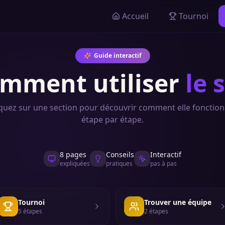
Accueil
Tournoi
Guide interactif
mment utiliser
le 
iquez sur une section pour découvrir comment elle fonction
étape par étape.
8 pages
Conseils
Interactif
expliquées
pratiques
pas à pas
Tournoi
Trouver une équipe
5
étape
s
2
étape
s