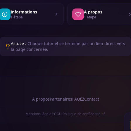
Informations
A propos
1
étape
1
étape
Astuce :
Chaque tutoriel se termine par un lien direct vers
la page concernée.
À propos
Partenaires
FAQ
Contact
Mentions légales
·
CGU
·
Politique de confidentialité