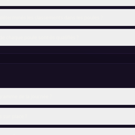
éterminés les classements dans les poules ?
de chaque poule sont-ils qualifiés ?
gramme de la journée ?
s sur place ?