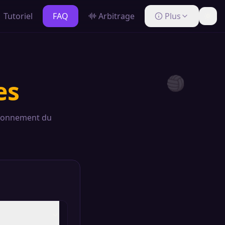
Tutoriel
FAQ
Arbitrage
Plus
es
🏐
ctionnement du