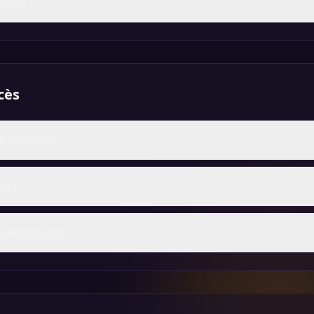
orter ?
cès
e tournoi ?
ng ?
en transport ?