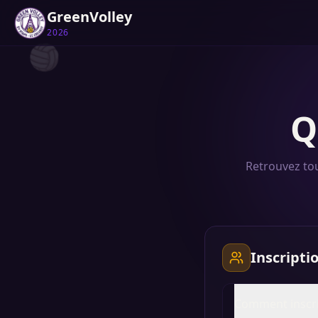
GreenVolley
2026
🏐
Q
Retrouvez tou
Inscripti
Comment inscri