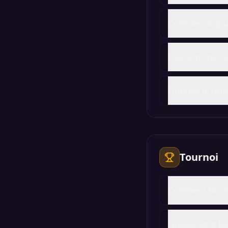
Combien de jou
Puis-je m'inscri
Quel est le coût
Tournoi
Comment foncti
Quelles sont le