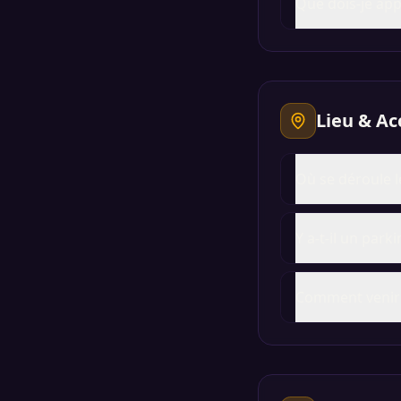
Que dois-je app
Lieu & Ac
Où se déroule l
Y a-t-il un parki
Comment venir 