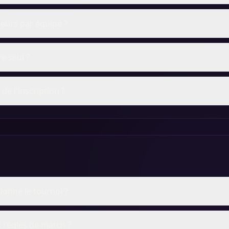
eurs par équipe ?
re seul ?
 de l'inscription ?
onne le tournoi ?
s règles de match ?